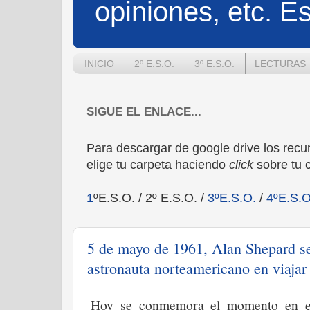
opiniones, etc. Es
INICIO
2º E.S.O.
3º E.S.O.
LECTURAS
SIGUE EL ENLACE...
Para descargar de google drive los rec
elige tu carpeta haciendo
click
sobre tu c
1
ºE.S.O. / 2º E.S.O.
/
3ºE
.S.O.
/
4ºE.S.O
5 de mayo de 1961, Alan Shepard se 
astronauta norteamericano en viajar
Hoy se conmemora el momento en el